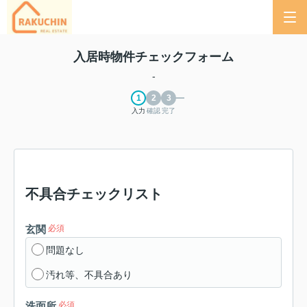
入居時物件チェックフォーム
-
入力
確認
完了
不具合チェックリスト
玄関
必須
問題なし
汚れ等、不具合あり
洗面所
必須