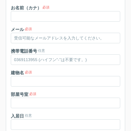
お名前（カナ）
必須
メール
必須
携帯電話番号
任意
建物名
必須
部屋号室
必須
入居日
任意